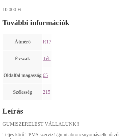
10 000
Ft
További információk
Átmérő
R17
Évszak
Téli
Oldalfal magasság
65
Szélesség
215
Leírás
GUMISZERELÉST VÁLLALUNK!!
Teljes körű TPMS szerviz! /gumi abroncsnyomás-ellenőrző