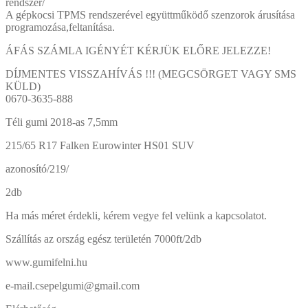
rendszer/
A gépkocsi TPMS rendszerével együttműködő szenzorok árusítása
programozása,feltanítása.
ÁFÁS SZÁMLA IGÉNYÉT KÉRJÜK ELŐRE JELEZZE!
DÍJMENTES VISSZAHÍVÁS !!! (MEGCSÖRGET VAGY SMS
KÜLD)
0670-3635-888
Téli gumi 2018-as 7,5mm
215/65 R17 Falken Eurowinter HS01 SUV
azonosító/219/
2db
Ha más méret érdekli, kérem vegye fel velünk a kapcsolatot.
Szállítás az ország egész területén 7000ft/2db
www.gumifelni.hu
e-mail.csepelgumi@gmail.com