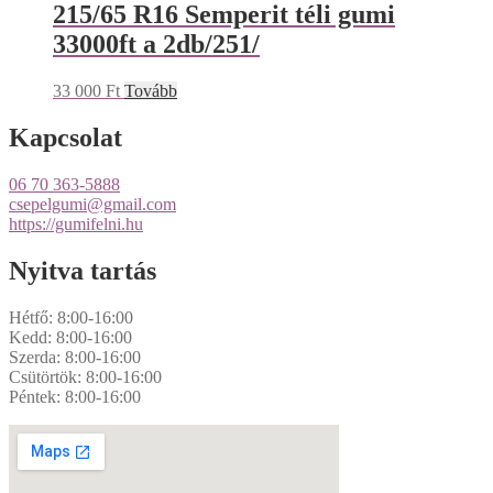
215/65 R16 Semperit téli gumi
33000ft a 2db/251/
33 000
Ft
Tovább
Kapcsolat
06 70 363-5888
csepelgumi@gmail.com
https://gumifelni.hu
Nyitva tartás
Hétfő: 8:00-16:00
Kedd: 8:00-16:00
Szerda: 8:00-16:00
Csütörtök: 8:00-16:00
Péntek: 8:00-16:00