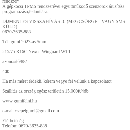
rendszer/
A gépkocsi TPMS rendszerével együttműködő szenzorok árusítása
programozása,feltanítása.
DÍJMENTES VISSZAHÍVÁS !!! (MEGCSÖRGET VAGY SMS
KÜLD)
0670-3635-888
Téli gumi 2023-as 5mm
215/75 R16C Nexen Winguard WT1
azonosító/88/
4db
Ha más méret érdekli, kérem vegye fel velünk a kapcsolatot.
Szállítás az ország egész területén 15.000ft/4db
www.gumifelni.hu
e-mail.csepelgumi@gmail.com
Elérhetőség
Telefon: 0670-3635-888