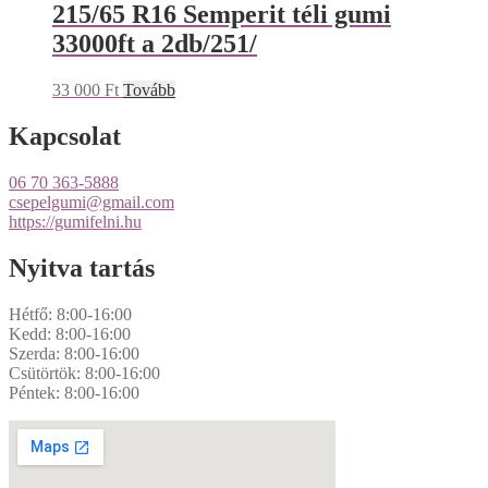
215/65 R16 Semperit téli gumi
33000ft a 2db/251/
33 000
Ft
Tovább
Kapcsolat
06 70 363-5888
csepelgumi@gmail.com
https://gumifelni.hu
Nyitva tartás
Hétfő: 8:00-16:00
Kedd: 8:00-16:00
Szerda: 8:00-16:00
Csütörtök: 8:00-16:00
Péntek: 8:00-16:00