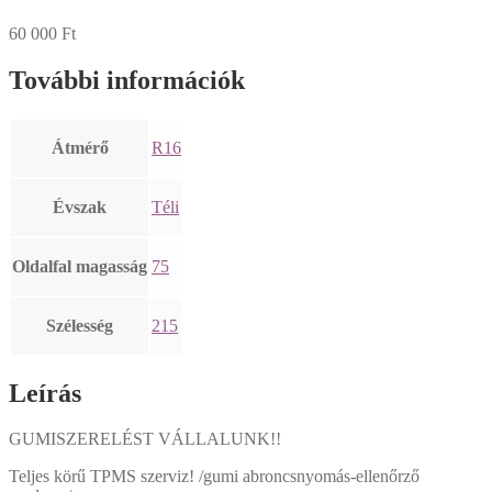
60 000
Ft
További információk
Átmérő
R16
Évszak
Téli
Oldalfal magasság
75
Szélesség
215
Leírás
GUMISZERELÉST VÁLLALUNK!!
Teljes körű TPMS szerviz! /gumi abroncsnyomás-ellenőrző