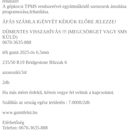
rendszer/
A gépkocsi TPMS rendszerével együttműködő szenzorok árusítása
programozása,feltanítása.
ÁFÁS SZÁMLA IGÉNYÉT KÉRJÜK ELŐRE JELEZZE!
DÍJMENTES VISSZAHÍVÁS !!! (MEGCSÖRGET VAGY SMS
KÜLD)
0670-3635-888
téli gumi 2025-ös 6,5mm
235/50 R19 Bridgestone Blizzak 6
azonosító/34/
2db
Ha más méret érdekli, kérem vegye fel velünk a kapcsolatot.
Szállítás az ország egész területén : 7.000ft/2db
www.gumifelni.hu
Elérhetőség
Telefon: 0670-3635-888