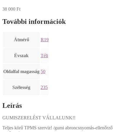
38 000
Ft
További információk
Átmérő
R19
Évszak
Téli
Oldalfal magasság
50
Szélesség
235
Leírás
GUMISZERELÉST VÁLLALUNK!!
Teljes körű TPMS szerviz! /gumi abroncsnyomás-ellenőrző