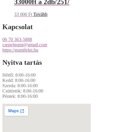
33000ft a 2db/251/
33 000
Ft
Tovább
Kapcsolat
06 70 363-5888
csepelgumi@gmail.com
https://gumifelni.hu
Nyitva tartás
Hétfő: 8:00-16:00
Kedd: 8:00-16:00
Szerda: 8:00-16:00
Csütörtök: 8:00-16:00
Péntek: 8:00-16:00