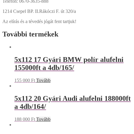
Telefon: 0670-3635-888
1214 Csepel BP. II.Rákóczi F. út 320/a
Az elírás és a tévedés jógát fent tartjuk!
További termékek
5x112 17 Gyári BMW polír alufelni
155000ft a 4db/165/
155 000
Ft
Tovább
5x112 20 Gyári Audi alufelni 188000ft
a 4db/164/
188 000
Ft
Tovább