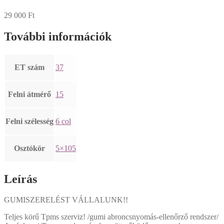
29 000
Ft
További információk
ET szám
37
Felni átmérő
15
Felni szélesség
6 col
Osztókör
5×105
Leírás
GUMISZERELÉST VÁLLALUNK!!
Teljes körű Tpms szerviz! /gumi abroncsnyomás-ellenőrző rendszer/