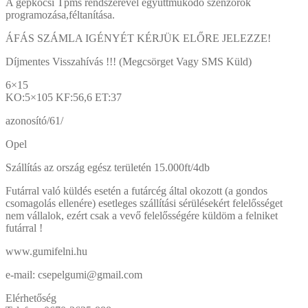
A gépkocsi Tpms rendszerével együttműködő szenzorok
programozása,féltanítása.
ÁFÁS SZÁMLA IGÉNYÉT KÉRJÜK ELŐRE JELEZZE!
Díjmentes Visszahívás !!! (Megcsörget Vagy SMS Küld)
6×15
KO:5×105 KF:56,6 ET:37
azonosító/61/
Opel
Szállítás az ország egész területén 15.000ft/4db
Futárral való küldés esetén a futárcég által okozott (a gondos
csomagolás ellenére) esetleges szállítási sérülésekért felelősséget
nem vállalok, ezért csak a vevő felelősségére küldöm a felniket
futárral !
www.gumifelni.hu
e-mail: csepelgumi@gmail.com
Elérhetőség