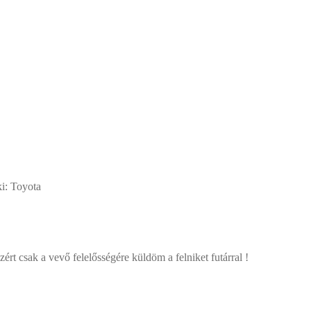
i: Toyota
zért csak a vevő felelősségére küldöm a felniket futárral !