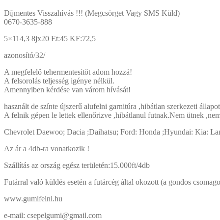
Díjmentes Visszahívás !!! (Megcsörget Vagy SMS Küld)
0670-3635-888
5×114,3 8jx20 Et:45 KF:72,5
azonosító/32/
A megfelelő tehermentesítőt adom hozzá!
A felsorolás teljesség igénye nélkül.
Amennyiben kérdése van várom hívását!
használt de színte újszerű alufelni garnitúra ,hibátlan szerkezeti állapo
A felnik gépen le lettek ellenőrizve ,hibátlanul futnak.Nem ütnek ,ne
Chevrolet Daewoo; Dacia ;Daihatsu; Ford: Honda ;Hyundai: Kia: Lan
Az ár a 4db-ra vonatkozik !
Szállítás az ország egész területén:15.000ft/4db
Futárral való küldés esetén a futárcég által okozott (a gondos csomagolá
www.gumifelni.hu
e-mail: csepelgumi@gmail.com