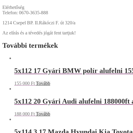
Elérhetőség
Telefon: 0670-3635-888
1214 Csepel BP. II.Rákóczi F. út 320/a
Az elírás és a tévedés jógát fent tartjuk!
További termékek
5x112 17 Gyári BMW polír alufelni 155
155 000
Ft
Tovább
5x112 20 Gyári Audi alufelni 188000ft 
188 000
Ft
Tovább
5x114,3 17 Mazda Hyundai,Kia,Toyota a