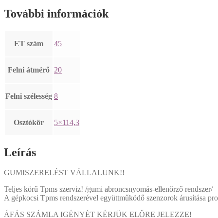
További információk
ET szám
45
Felni átmérő
20
Felni szélesség
8
Osztókör
5×114,3
Leírás
GUMISZERELÉST VÁLLALUNK!!
Teljes körű Tpms szerviz! /gumi abroncsnyomás-ellenőrző rendszer/
A gépkocsi Tpms rendszerével együttműködő szenzorok árusítása prog
ÁFÁS SZÁMLA IGÉNYÉT KÉRJÜK ELŐRE JELEZZE!