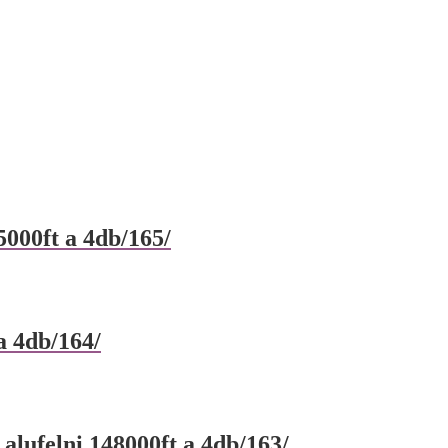
000ft a 4db/165/
a 4db/164/
lufelni 148000ft a 4db/163/