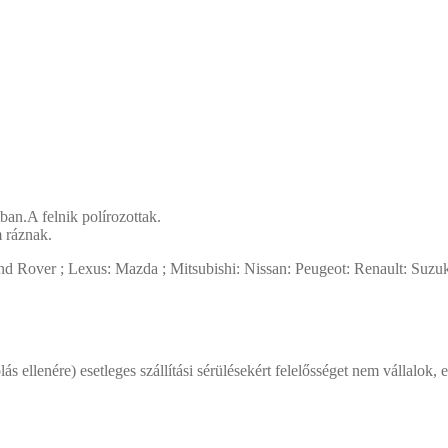
tban.A felnik polírozottak.
m ráznak.
d Rover ; Lexus: Mazda ; Mitsubishi: Nissan: Peugeot: Renault: Suzuk
s ellenére) esetleges szállítási sérülésekért felelősséget nem vállalok, e